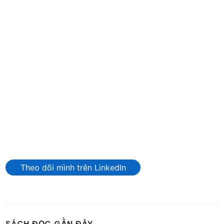
Theo dõi mình trên LinkedIn
SÁCH ĐỌC GẦN ĐÂY