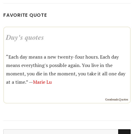
FAVORITE QUOTE
Duy's quotes
“Each day means a new twenty-four hours. Each day
means everything's possible again. You live in the
moment, you die in the moment, you take it all one day
at a time.” —
Marie Lu
Goodreads Quotes
SE
Search