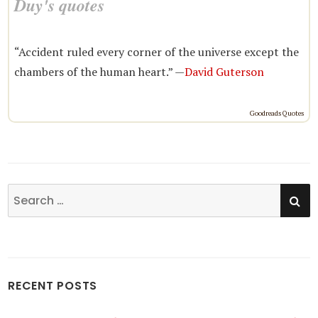
Duy's quotes
“Accident ruled every corner of the universe except the
chambers of the human heart.” —
David Guterson
Goodreads Quotes
SE
Search
for:
RECENT POSTS