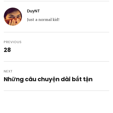
DuyNT
Just a normal kid!
Post
navigation
PREVIOUS
28
Previous
post:
NEXT
Những câu chuyện dài bất tận
Next
post: