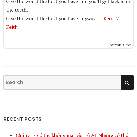
Give the world the best you have and you'll get kicked in
the teeth.
Give the world the best you have anyway.” —
Kent M.
Keith
Goodreads Quotes
SE
Search
for:
RECENT POSTS
Chúng ta có thể không mất việc vì AI. Nhưng có thể