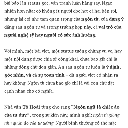
bài báo lẫn status gốc, vẫn tranh luận hăng say. Ngạc
nhiên hơn nữa: có không ít người đọc hết cả hai bên rồi,
nhưng lại coi nhẹ tầm quan trọng của
ngôn từ
, của
dụng ý
đằng sau ngôn từ và trong trường hợp này, cả
vai trò của
người nghệ sỹ hay người có sức ảnh hưởng
.
Với mình, một bài viết, một status tưởng chừng vu vơ, hay
một nội dung được chia sẻ công khai, chưa bao giờ chỉ là
những dòng chữ đơn giản. Ẩn sau ngôn từ luôn là
ý định,
góc nhìn, và cả sự toan tính
– dù người viết có nhận ra
hay không. Ngôn từ chưa bao giờ chỉ là vài con chữ đặt
cạnh nhau cho có nghĩa.
Nhà văn
Tô Hoài
từng cho rằng
“Ngôn ngữ là chiếc áo
của tư duy.”
, trong sự kiện này, mình nghĩ:
ngôn từ giống
như quần áo của tư tưởng
. Người bình thường có thể mặc