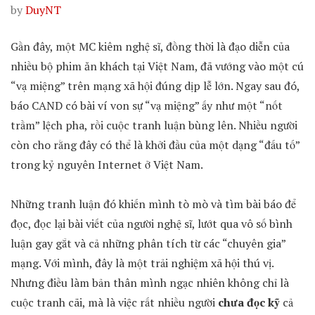
by
DuyNT
Gần đây, một MC kiêm nghệ sĩ, đồng thời là đạo diễn của
nhiều bộ phim ăn khách tại Việt Nam, đã vướng vào một cú
“vạ miệng” trên mạng xã hội đúng dịp lễ lớn. Ngay sau đó,
báo CAND có bài ví von sự “vạ miệng” ấy như một “nốt
trầm” lệch pha, rồi cuộc tranh luận bùng lên. Nhiều người
còn cho rằng đây có thể là khởi đầu của một dạng “đấu tố”
trong kỷ nguyên Internet ở Việt Nam.
Những tranh luận đó khiến mình tò mò và tìm bài báo để
đọc, đọc lại bài viết của người nghệ sĩ, lướt qua vô số bình
luận gay gắt và cả những phân tích từ các “chuyên gia”
mạng. Với mình, đây là một trải nghiệm xã hội thú vị.
Nhưng điều làm bản thân mình ngạc nhiên không chỉ là
cuộc tranh cãi, mà là việc rất nhiều người
chưa đọc kỹ
cả