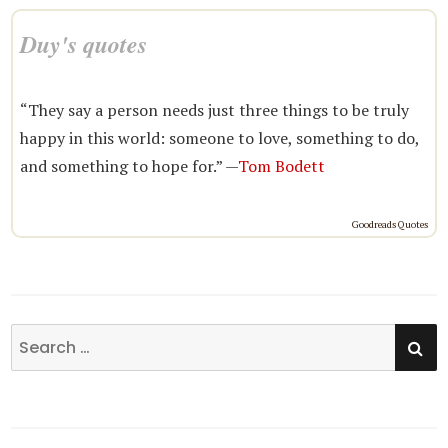
Duy's quotes
“They say a person needs just three things to be truly
happy in this world: someone to love, something to do,
and something to hope for.” —
Tom Bodett
Goodreads Quotes
SE
Search
for: