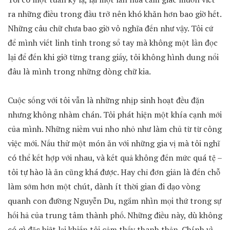
ra những điều trong đầu trở nên khó khăn hơn bao giờ hết.
Những câu chữ chưa bao giờ vô nghĩa đến như vậy. Tôi cứ
để mình viết linh tinh trong sổ tay mà không một lần đọc
lại để đến khi giở từng trang giấy, tôi không hình dung nổi
đâu là mình trong những dòng chữ kia.
Cuộc sống với tôi vẫn là những nhịp sinh hoạt đều đặn
nhưng không nhàm chán. Tôi phát hiện một khía cạnh mới
của mình. Những niềm vui nho nhỏ như làm chủ từ từ công
việc mới. Nấu thử một món ăn với những gia vị mà tôi nghĩ
có thể kết hợp với nhau, và kết quả không đến mức quá tệ –
tôi tự hào là ăn cũng khá được. Hay chỉ đơn giản là đến chỗ
làm sớm hơn một chút, dành ít thời gian đi dạo vòng
quanh con đường Nguyễn Du, ngắm nhìn mọi thứ trong sự
hối hả của trung tâm thành phố. Những điều này, dù không
có gì đặc biệt lại khiến tôi cảm thấy thanh thản. Chính vì