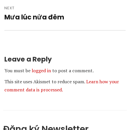
NEXT
Mưa lúc nửa đêm
Next
post:
Leave a Reply
You must be
logged in
to post a comment.
This site uses Akismet to reduce spam.
Learn how your
comment data is processed.
Đăng ký Newsletter