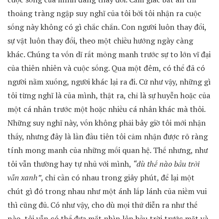
thoảng tràng ngập suy nghĩ của tôi bởi tôi nhận ra cuộc
sống này không có gì chắc chắn. Con người luôn thay đổi,
sự vật luôn thay đổi, theo một chiều hướng ngày càng
khác. Chúng ta vốn dĩ rất mỏng manh trước sự to lớn vĩ đại
của thiên nhiên và cuộc sống. Qua một đêm, có thể đã có
người nằm xuống, người khác lại ra đi. Cứ như vậy, những gì
tôi từng nghĩ là của mình, thật ra, chỉ là sự huyễn hoặc của
một cá nhân trước một hoặc nhiều cá nhân khác mà thôi.
Những suy nghĩ này, vốn không phải bây giờ tôi mới nhận
thấy, nhưng đây là lần đầu tiên tôi cảm nhận được rõ ràng
tính mong manh của những mối quan hệ. Thế nhưng, như
tôi vẫn thường hay tự nhủ với mình,
“dù thế nào bầu trời
vẫn xanh”
, chỉ cần có nhau trong giây phút, để lại một
chút gì đó trong nhau như một ánh lấp lánh của niềm vui
thì cũng đủ. Có như vậy, cho dù mọi thứ diễn ra như thế
nào, tôi vẫn có thể đưa mắt nhìn lên bầu trời trước mặt và