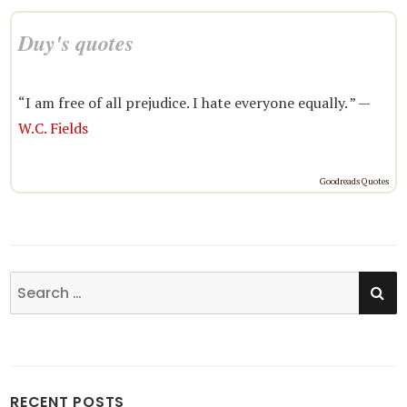
Duy's quotes
“I am free of all prejudice. I hate everyone equally. ” —
W.C. Fields
Goodreads Quotes
SE
Search
for:
RECENT POSTS