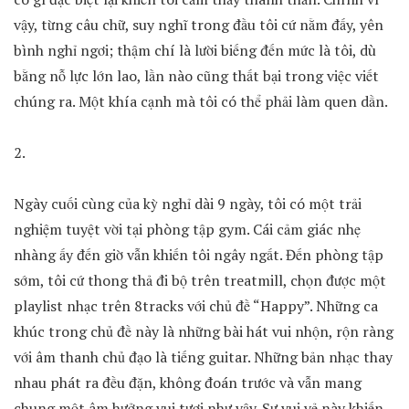
vậy, từng câu chữ, suy nghĩ trong đầu tôi cứ nằm đấy, yên
bình nghỉ ngơi; thậm chí là lười biếng đến mức là tôi, dù
bằng nỗ lực lớn lao, lần nào cũng thất bại trong việc viết
chúng ra. Một khía cạnh mà tôi có thể phải làm quen dần.
2.
Ngày cuối cùng của kỳ nghỉ dài 9 ngày, tôi có một trải
nghiệm tuyệt vời tại phòng tập gym. Cái cảm giác nhẹ
nhàng ấy đến giờ vẫn khiến tôi ngây ngất. Đến phòng tập
sớm, tôi cứ thong thả đi bộ trên treatmill, chọn được một
playlist nhạc trên 8tracks với chủ đề “Happy”. Những ca
khúc trong chủ đề này là những bài hát vui nhộn, rộn ràng
với âm thanh chủ đạo là tiếng guitar. Những bản nhạc thay
nhau phát ra đều đặn, không đoán trước và vẫn mang
chung một âm hưởng vui tươi như vậy. Sự vui vẻ này khiến