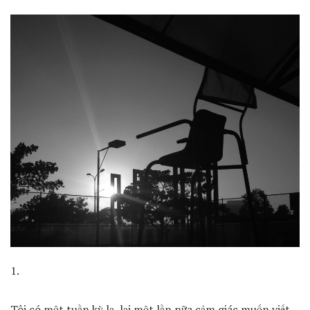
1.
Tôi có một tuần kỳ lạ, lại một lần nữa cảm giác muốn viết