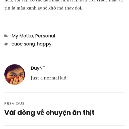
tin là màu xanh ấy sẽ khó mà thay đổi.
Categories
My Motto
,
Personal
Tags
cuoc song
,
happy
DuyNT
Just a normal kid!
Post
navigation
PREVIOUS
Vài dòng về chuyện ăn thịt
Previous
post: