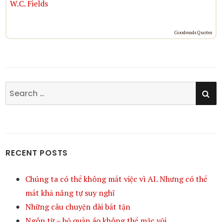
W.C. Fields
Goodreads Quotes
SE
Search
for:
RECENT POSTS
Chúng ta có thể không mất việc vì AI. Nhưng có thể
mất khả năng tự suy nghĩ
Những câu chuyện dài bất tận
Ngôn từ – bộ quần áo không thể mặc vội