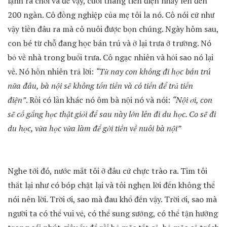
lạnh ra chơi và để vậy, cuối tháng tiền điện nhảy lên đến
200 ngàn. Cô đồng nghiệp của mẹ tôi la nó. Cô nói cứ như
vậy tiền đâu ra mà cô nuôi được bọn chúng. Ngày hôm sau,
con bé từ chỗ đang học bán trú và ở lại trưa ở trường. Nó
bỏ về nhà trong buổi trưa. Cô ngạc nhiên và hỏi sao nó lại
về. Nó hồn nhiên trả lời:
“Từ nay con không đi học bán trú
nữa đâu, bà nội sẽ không tốn tiền và có tiền để trả tiền
điện”
. Rồi có lần khác nó ôm bà nội nó và nói:
“Nội ơi, con
sẽ cố gắng học thật giỏi để sau này lớn lên đi du học. Co sẽ đi
du học, vừa học vừa làm để gời tiền về nuôi bà nội”
Nghe tới đó, nước mắt tôi ở đâu cứ chực trào ra. Tim tôi
thắt lại như có bóp chặt lại và tôi nghẹn lời đến không thể
nói nên lời. Trời ơi, sao mà đau khổ đến vậy. Trời ơi, sao mà
người ta có thể vui vẻ, có thể sung sướng, có thể tận hưởng