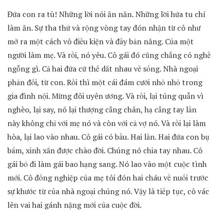
Đứa con ra tù! Những lời nói ăn năn. Những lời hứa tu chí
làm ăn. Sự tha thứ và rộng vòng tay đón nhận từ cô như
mở ra một cách vô điều kiện và đầy bản năng. Của một
người làm mẹ. Và rồi, nó yêu. Cô gái đó cũng chẳng có nghề
ngỗng gì. Cả hai đứa cứ thế dắt nhau về sống. Nhà ngoại
phản đối, từ con. Rồi thì một cái đám cưới nhỏ nhỏ trong
gia đình nội. Mừng đôi uyên ương. Và rồi, lại túng quẫn vì
nghèo, lại say, nó lại thượng cẳng chân, hạ cẳng tay lần
này không chỉ với mẹ nó và còn với cả vợ nó. Và rồi lại làm
hòa, lại lao vào nhau. Cô gái có bầu. Hai lần. Hai đứa con bụ
bẩm, xinh xắn được chào đời. Chúng nó chia tay nhau. Cô
gái bỏ đi làm gái bao hạng sang. Nó lao vào một cuộc tình
mới. Cô đồng nghiệp của mẹ tôi đón hai cháu về nuối trước
sự khước từ của nhà ngoại chúng nó. Vậy là tiếp tục, cô vác
lên vai hai gánh nặng mới của cuộc đời.