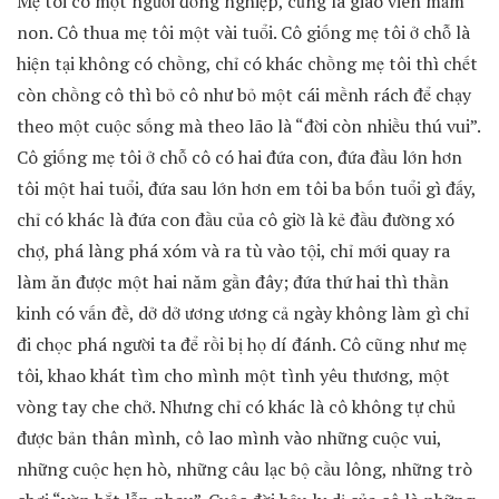
Mẹ tôi có một người đồng nghiệp, cũng là giáo viên mầm
non. Cô thua mẹ tôi một vài tuổi. Cô giống mẹ tôi ở chỗ là
hiện tại không có chồng, chỉ có khác chồng mẹ tôi thì chết
còn chồng cô thì bỏ cô như bỏ một cái mềnh rách để chạy
theo một cuộc sống mà theo lão là “đời còn nhiều thú vui”.
Cô giống mẹ tôi ở chỗ cô có hai đứa con, đứa đầu lớn hơn
tôi một hai tuổi, đứa sau lớn hơn em tôi ba bốn tuổi gì đấy,
chỉ có khác là đứa con đầu của cô giờ là kẻ đầu đường xó
chợ, phá làng phá xóm và ra tù vào tội, chỉ mới quay ra
làm ăn được một hai năm gần đây; đứa thứ hai thì thần
kinh có vấn đề, dở dở ương ương cả ngày không làm gì chỉ
đi chọc phá người ta để rồi bị họ dí đánh. Cô cũng như mẹ
tôi, khao khát tìm cho mình một tình yêu thương, một
vòng tay che chở. Nhưng chỉ có khác là cô không tự chủ
được bản thân mình, cô lao mình vào những cuộc vui,
những cuộc hẹn hò, những câu lạc bộ cầu lông, những trò