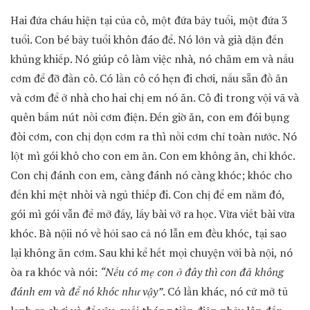
Hai đứa cháu hiện tại của cô, một đứa bảy tuổi, một đứa 3
tuổi. Con bé bảy tuổi khôn đáo để. Nó lớn và già dặn đến
khủng khiếp. Nó giúp cô làm việc nhà, nó chăm em và nấu
cơm để đỡ đần cô. Có lần cô có hẹn đi chơi, nấu sẵn đồ ăn
và cơm để ở nhà cho hai chị em nó ăn. Cô đi trong vội vã và
quên bấm nút nồi cơm điện. Đến giờ ăn, con em đói bụng
đòi cơm, con chị dọn cơm ra thì nồi cơm chỉ toàn nước. Nó
lột mì gói khô cho con em ăn. Con em không ăn, chỉ khóc.
Con chị đánh con em, càng đánh nó càng khóc; khóc cho
đến khi mệt nhòi và ngủ thiếp đi. Con chị để em nằm đó,
gói mì gói vẫn để mở đấy, lấy bài vở ra học. Vừa viết bài vừa
khóc. Bà nộii nó về hỏi sao cả nó lẫn em đều khóc, tại sao
lại không ăn cơm. Sau khi kể hết mọi chuyện với bà nội, nó
òa ra khóc và nói:
“Nếu có mẹ con ở đây thì con đã không
đánh em và để nó khóc như vậy”
. Có lần khác, nó cứ mở tủ