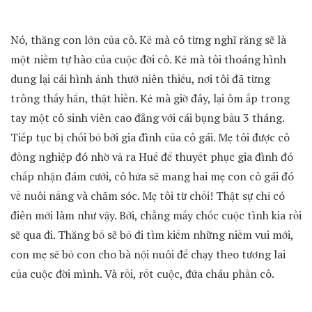
Nó, thằng con lớn của cô. Kẻ mà cô từng nghĩ rằng sẽ là
một niềm tự hào của cuộc đời cô. Kẻ mà tôi thoáng hình
dung lại cái hình ảnh thưở niên thiếu, nơi tôi đã từng
trông thấy hắn, thật hiền. Kẻ mà giờ đây, lại ôm ấp trong
tay một cô sinh viên cao đẳng với cái bụng bầu 3 tháng.
Tiếp tục bị chối bỏ bởi gia đình của cô gái. Mẹ tôi được cô
đồng nghiệp đó nhờ vả ra Huế để thuyết phục gia đình đó
chấp nhận đám cưới, cô hứa sẽ mang hai mẹ con cô gái đó
về nuôi nấng và chăm sóc. Mẹ tôi từ chối! Thật sự chỉ có
điên mới làm như vậy. Bởi, chẳng mấy chốc cuộc tình kia rồi
sẽ qua đi. Thằng bố sẽ bỏ đi tìm kiếm những niềm vui mới,
con mẹ sẽ bỏ con cho bà nội nuôi để chạy theo tương lai
của cuộc đời mình. Và rồi, rốt cuộc, đứa cháu phần cô.