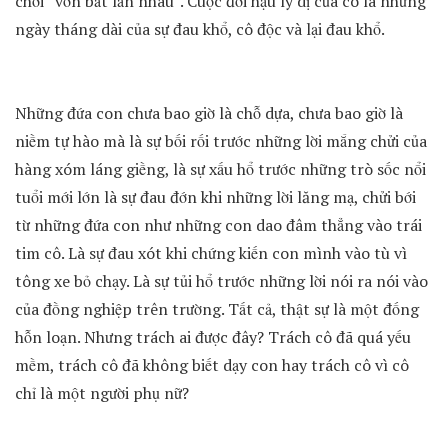
chơi “vờn bắt lẫn nhau”. Cuộc đời hậu ly dị của cô là những
ngày tháng dài của sự đau khổ, cô độc và lại đau khổ.
Những đứa con chưa bao giờ là chỗ dựa, chưa bao giờ là
niềm tự hào mà là sự bối rối trước những lời mắng chửi của
hàng xóm láng giềng, là sự xấu hổ trước những trò sốc nổi
tuổi mới lớn là sự đau đớn khi những lời lăng mạ, chửi bới
từ những đứa con như những con dao đâm thẳng vào trái
tim cô. Là sự đau xót khi chứng kiến con mình vào tù vì
tông xe bỏ chạy. Là sự tủi hổ trước những lời nói ra nói vào
của đồng nghiệp trên trường. Tất cả, thật sự là một đống
hỗn loạn. Nhưng trách ai được đây? Trách cô đã quá yếu
mềm, trách cô đã không biết dạy con hay trách cô vì cô
chỉ là một người phụ nữ?