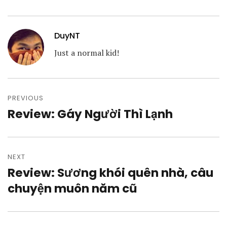
DuyNT
Just a normal kid!
Post
navigation
PREVIOUS
Review: Gáy Người Thì Lạnh
Previous
post:
NEXT
Review: Sương khói quên nhà, câu
Next
post:
chuyện muôn năm cũ