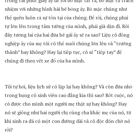
trong cái phút giây ấy để rồi bỏ mặc tất cả, bỏ mặc cả trách
nhiệm với những hình hài bé bỏng ấy. Bỏ mặc chúng như
thể quên luôn cả sự tồn tại của chúng. Để rồi, chúng phải
tự lớn lên trong tâm tưởng của mình, phải già dặn đi. Rồi
đây tương lai của hai đứa bé gái ấy sẽ ra sao? Liệu cô đồng
nghiệp ấy của mẹ tôi có thể nuối chúng lớn lên và “trưởng
thành” hay không? Hay lại tiếp tục, cô sẽ “tiếp tay” để
chúng đi theo vết xe đổ của ba mình.
Tôi tự hỏi, liệu lịch sử có lặp lại hay không? Và còn đứa nhỏ
trong bụng cô sinh viên cao đẳng kia thì sao? Rốt cuộc, nó
có được cho mình một người mẹ thật sự hay không? Hay
nó sẽ giống như hai người chị cùng cha khác mẹ của nó, từ
khi sinh ra đã có một con đường dài và cô độc đón chờ nó
rồi?