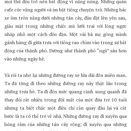
mọi thứ đều trở nên bất động vì nắng nóng. Những quán
cafe cóc vắng người và im bặt tiếng chuyện trò. Những bác
xe ôm trốn nắng dưới những tán cây, đầu đặt lên yên sau,
giấu mặt trong những chiếc mũ lưỡi trai với lồng ngực
nhấp nhô một cách đều đặn. Một vài bà mẹ gồng mình
gánh hàng đi giữa trưa với tiếng rao chìm vào trong sự bất
động của thành phố. Dường như thành phố “ngủ” sâu hơn
vào những ngày hè.
Và rồi ta nhớ lại những đường ray xe lửa dài đến miên man.
Ta đã từng đi theo những đường ray này thật lâu trong
những trưa hè. Ta đi đến mức quang cảnh xung quanh đã
thay đổi rất nhiều trong đôi mắt của một đứa trẻ 10 tuổi
nhưng ta biết chắc một điều chỉ cần quay đầu lại và cất
bước là ta có thể trở về nhà. Những đường ray đi xuyên qua
bóng râm của những tán cây rộng; đi xuyên qua những