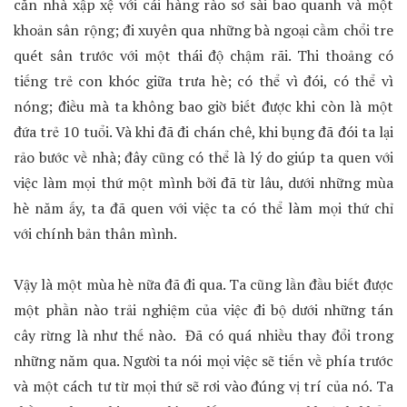
căn nhà xập xệ với cái hàng rào sơ sài bao quanh và một
khoản sân rộng; đi xuyên qua những bà ngoại cầm chổi tre
quét sân trước với một thái độ chậm rãi. Thi thoảng có
tiếng trẻ con khóc giữa trưa hè; có thể vì đói, có thể vì
nóng; điều mà ta không bao giờ biết được khi còn là một
đứa trẻ 10 tuổi. Và khi đã đi chán chê, khi bụng đã đói ta lại
rảo bước về nhà; đây cũng có thể là lý do giúp ta quen với
việc làm mọi thứ một mình bởi đã từ lâu, dưới những mùa
hè năm ấy, ta đã quen với việc ta có thể làm mọi thứ chỉ
với chính bản thân mình.
Vậy là một mùa hè nữa đã đi qua. Ta cũng lần đầu biết được
một phần nào trải nghiệm của việc đi bộ dưới những tán
cây rừng là như thế nào. Đã có quá nhiều thay đổi trong
những năm qua. Người ta nói mọi việc sẽ tiến về phía trước
và một cách tư từ mọi thứ sẽ rơi vào đúng vị trí của nó. Ta