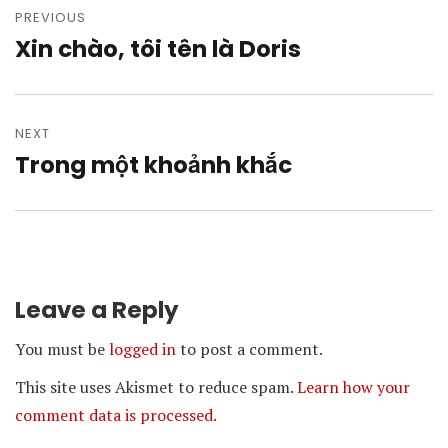
navigation
PREVIOUS
Xin chào, tôi tên là Doris
Previous
post:
NEXT
Trong một khoảnh khắc
Next
post:
Leave a Reply
You must be
logged in
to post a comment.
This site uses Akismet to reduce spam.
Learn how your
comment data is processed.