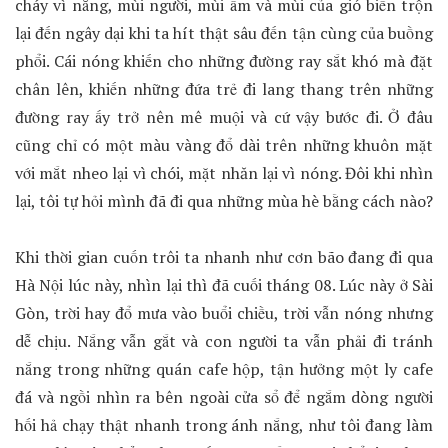
cháy vì nắng, mùi người, mùi ẩm và mùi của gió biển trộn
lại đến ngây dại khi ta hít thật sâu đến tận cùng của buồng
phổi. Cái nóng khiến cho những đường ray sắt khó mà đặt
chân lên, khiến những đứa trẻ đi lang thang trên những
đường ray ấy trở nên mê muội và cứ vậy bước đi. Ở đâu
cũng chỉ có một màu vàng đổ dài trên những khuôn mặt
với mắt nheo lại vì chói, mặt nhăn lại vì nóng. Đôi khi nhìn
lại, tôi tự hỏi mình đã đi qua những mùa hè bằng cách nào?
Khi thời gian cuốn trôi ta nhanh như cơn bão đang đi qua
Hà Nội lúc này, nhìn lại thì đã cuối tháng 08. Lúc này ở Sài
Gòn, trời hay đổ mưa vào buổi chiều, trời vẫn nóng nhưng
dễ chịu. Nắng vẫn gắt và con người ta vẫn phải đi tránh
nắng trong những quán cafe hộp, tận hưởng một ly cafe
đá và ngồi nhìn ra bên ngoài cửa sổ để ngắm dòng người
hối hả chạy thật nhanh trong ánh nắng, như tôi đang làm