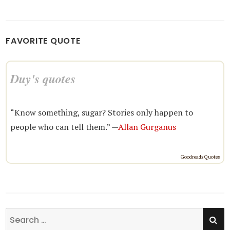
FAVORITE QUOTE
Duy's quotes
“Know something, sugar? Stories only happen to
people who can tell them.” —
Allan Gurganus
Goodreads Quotes
SE
Search
for: