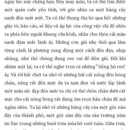
ngay lúc này chẳng hạn. Nếu may mắn, ta có thể tìm được
một quán cafe yên tĩnh, với góc nhìn ra một hàng cây
xanh đến mát mắt. Ta có thể thong thả bỏ qua hết những
giấy tờ, báo cáo, số liệu và áp lực của công việc chỉ để nhìn
ra phía bên ngoài khung cửa kính, nhìn cho thỏa cái màu
xanh đậm mát lành ấy. Những cơn gió nhẹ thổi qua làm
từng cành lá phượng rung động một cách đều đặn, nhịp
nhàng, như thể chúng đang reo vui để đón gió. Đôi khi
nhắm mặt lại, ta có thể nghe trọn cả những “tiếng hò reo”
ấy. Và rồi bất chợt ta nhớ về những bãi cát nóng đến bỏng
chân, nắng rát đến mức da ta sạm đen và nước lấp lánh
một màu sắc đẹp đến mức ta chỉ có thể chôn chân dưới cát
mặc cho cái nóng bỏng rát đang ôm trọn bàn chân để mà
ngắm nhìn. Ta lại nhớ về những hàng cây của một góc nào
đấy của thành phố, một góc nào đấy của sân trường nằm
im lìm trong những buổi trưa mùa hè cuối tuần. Giữa trưa,