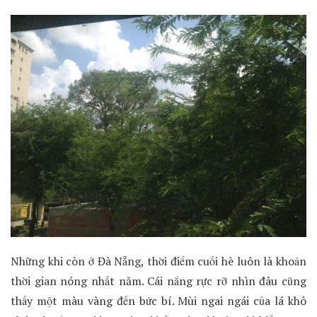
Những khi còn ở Đà Nẵng, thời điểm cuối hè luôn là khoản
thời gian nóng nhất năm. Cái nắng rực rỡ nhìn đâu cũng
thấy một màu vàng đến bức bí. Mùi ngai ngái của lá khô