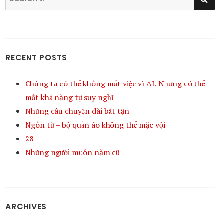
for:
RECENT POSTS
Chúng ta có thể không mất việc vì AI. Nhưng có thể
mất khả năng tự suy nghĩ
Những câu chuyện dài bất tận
Ngôn từ – bộ quần áo không thể mặc vội
28
Những người muôn năm cũ
ARCHIVES