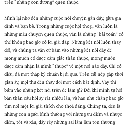
trên “những con đường” quen thuộc.
Mình lại nhớ đến những cuộc nói chuyện gần đây, giữa gia
đình và bạn bè. Trong những cuộc hội thoại, vẫn luôn là
những mẫu chuyện quen thuộc, vẫn là những “bài toán” có
thể không bao giờ có lời giải đáp. Những kết nối luôn thay
đổi, và chúng ta vẫn cứ bám vào những kết nối đấy để
mong muốn có được cảm giác thân thuộc, mong muốn
được cảm nhận là mình “thuộc” về một nơi nào đấy. Chỉ có
điều, đã một thập kỷ chuẩn bị đi qua. Trên cái nếp gấp thời
gian ấy, mọi thứ đều thay đổi một cách bất định. Vậy thì
bám vào những kết nối trên để làm gì? Đôi khi mình tự hỏi
bản thân câu hỏi ấy rất nhiều lần, và hầu như chẳng bao giờ
tìm nổi một lời giải thích cho thoả đáng. Chúng ta, đều là
những con người bình thường với những ưu điểm và nhược
điểm, tốt và xấu, đầy rẫy những sai lầm làm tổn thương