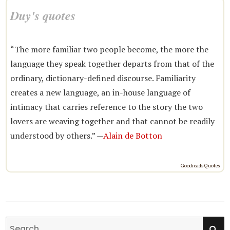
Duy's quotes
“The more familiar two people become, the more the
language they speak together departs from that of the
ordinary, dictionary-defined discourse. Familiarity
creates a new language, an in-house language of
intimacy that carries reference to the story the two
lovers are weaving together and that cannot be readily
understood by others.” —
Alain de Botton
Goodreads Quotes
SE
Search