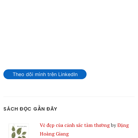
Theo dõi mình trên LinkedIn
SÁCH ĐỌC GẦN ĐÂY
Vẻ đẹp của cảnh sắc tầm thường
by
Đặng
Hoàng Giang