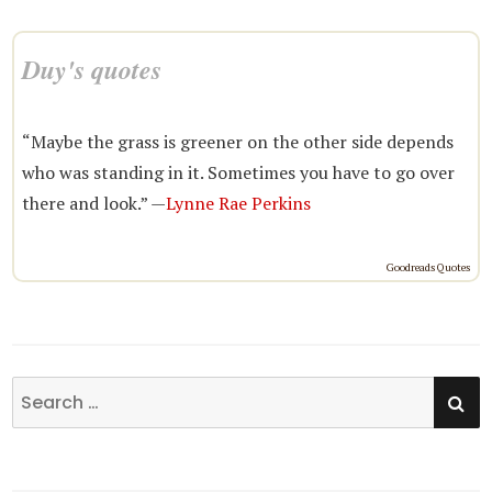
Duy's quotes
“Maybe the grass is greener on the other side depends
who was standing in it. Sometimes you have to go over
there and look.” —
Lynne Rae Perkins
Goodreads Quotes
SE
Search
for: