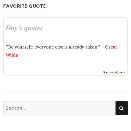
FAVORITE QUOTE
Duy's quotes
“Be yourself; everyone else is already taken.” —
Oscar
Wilde
Goodreads Quotes
SE
Search
for: