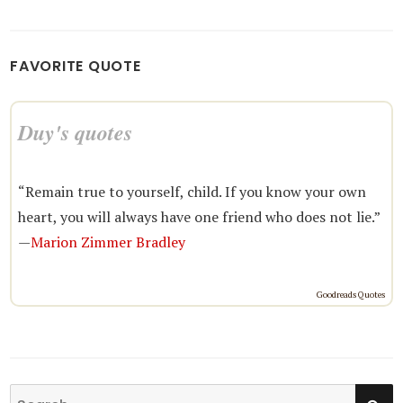
FAVORITE QUOTE
Duy's quotes
“Remain true to yourself, child. If you know your own
heart, you will always have one friend who does not lie.”
—
Marion Zimmer Bradley
Goodreads Quotes
SE
Search