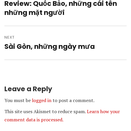
Review: Quốc Bảo, những cái tên
Previous
post:
những mặt người
NEXT
Sài Gòn, những ngày mưa
Next
post:
Leave a Reply
You must be
logged in
to post a comment.
This site uses Akismet to reduce spam.
Learn how your
comment data is processed.