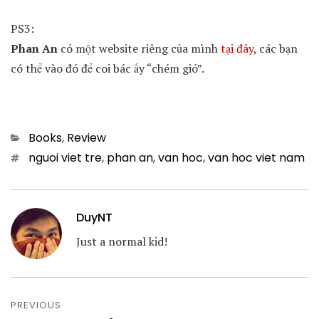
PS3:
Phan An
có một website riêng của mình
tại đây
, các bạn
có thể vào đó để coi bác ấy “chém gió”.
Categories
Books
,
Review
Tags
nguoi viet tre
,
phan an
,
van hoc
,
van hoc viet nam
DuyNT
Just a normal kid!
Post
navigation
PREVIOUS