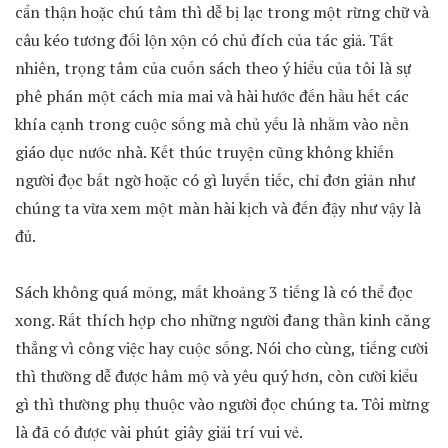
cẩn thận hoặc chú tâm thì dễ bị lạc trong một rừng chữ và
câu kéo tương đối lộn xộn có chủ đích của tác giả. Tất
nhiên, trọng tâm của cuốn sách theo ý hiểu của tôi là sự
phê phán một cách mỉa mai và hài hước đến hầu hết các
khía cạnh trong cuộc sống mà chủ yếu là nhằm vào nền
giáo dục nước nhà. Kết thúc truyện cũng không khiến
người đọc bất ngờ hoặc có gì luyến tiếc, chỉ đơn giản như
chúng ta vừa xem một màn hài kịch và đến đậy như vậy là
đủ.
Sách không quá mỏng, mất khoảng 3 tiếng là có thể đọc
xong. Rất thích hợp cho những người đang thần kinh căng
thẳng vì công việc hay cuộc sống. Nói cho cùng, tiếng cười
thì thường dễ được hâm mộ và yêu quý hơn, còn cười kiểu
gì thì thường phụ thuộc vào người đọc chúng ta. Tôi mừng
là đã có được vài phút giây giải trí vui vẻ.