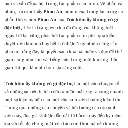
nạn và vấn đề xã hội trong tác phẩm của mình. Về phần cá
nhân, tôi cảm thấy
Phan An
, admin của trang lacai.org có
phần thú vị hơn
Phan An
của
Trời hôm ấy không có gì
đặc biệt,
tiếc là trang web kia đã đóng cửa không biết
ngày trở lại, cũng phải, bởi tác phẩm còn phải qua kiểm
duyệt nên khó mà bày hết trò được. Tuy nhiên cũng cần
phải nói rằng đây là quyển sách khá hài hước và đọc để thư
giãn cũng như tìm vài tiếng cười trong một khoảng thời
gian thì quả là một chọn lựa sáng suốt.
Trời hôm ấy không có gì đặc biệt
là một câu chuyện kể
về những sự kiện bi hài cười ra nước mắt xảy ra xung quanh
một sự kiện hy hữu của một cậu sinh viên trường kiến trúc.
Thông qua những câu chuyện và hồi tưởng của cậu sinh
viên này, đọc giả sẽ được dẫn dắt từ hồi ức này đến kỷ niệm
kia với tốc độ chóng mặt của tàu con thoi mà nếu không