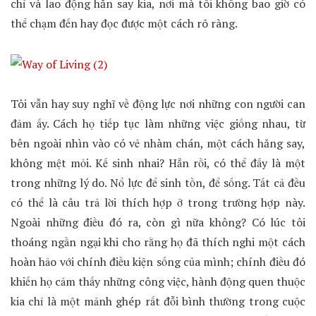
chỉ và lao động hăn say kia, nơi mà tôi không bao giờ có
thể chạm đến hay đọc được một cách rõ ràng.
Tôi vẫn hay suy nghĩ về động lực nơi những con người can
đảm ấy. Cách họ tiếp tục làm những việc giống nhau, từ
bên ngoài nhìn vào có vẻ nhàm chán, một cách hăng say,
không mệt mỏi. Kế sinh nhai? Hẳn rồi, có thể đấy là một
trong những lý do. Nổ lực để sinh tồn, để sống. Tất cả đều
có thể là câu trả lời thích hợp ở trong trường hợp này.
Ngoài những điều đó ra, còn gì nữa không? Có lúc tôi
thoáng ngần ngại khi cho rằng họ đã thích nghi một cách
hoàn hảo với chính điều kiện sống của mình; chính điều đó
khiến họ cảm thấy những công việc, hành động quen thuộc
kia chỉ là một mảnh ghép rất đỗi bình thường trong cuộc