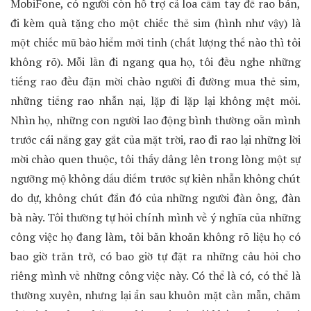
MobiFone, có người còn hỗ trợ cả loa cầm tay để rao bán,
đi kèm quà tặng cho một chiếc thẻ sim (hình như vậy) là
một chiếc mũ bảo hiểm mới tinh (chất lượng thế nào thì tôi
không rõ). Mỗi lần đi ngang qua họ, tôi đều nghe những
tiếng rao đều đặn mời chào người đi đường mua thẻ sim,
những tiếng rao nhẫn nại, lặp đi lặp lại không mệt mỏi.
Nhìn họ, những con người lao động bình thường oằn mình
trước cái nắng gay gắt của mặt trời, rao đi rao lại những lời
mời chào quen thuộc, tôi thấy dâng lên trong lòng một sự
ngưỡng mộ không dấu diếm trước sự kiên nhẫn không chút
do dự, không chút đắn đó của những người đàn ông, đàn
bà này. Tôi thường tự hỏi chính mình về ý nghĩa của những
công việc họ đang làm, tôi băn khoăn không rõ liệu họ có
bao giờ trăn trở, có bao giờ tự đặt ra những câu hỏi cho
riêng mình về những công việc này. Có thể là có, có thể là
thường xuyên, nhưng lại ẩn sau khuôn mặt cần mẫn, chăm