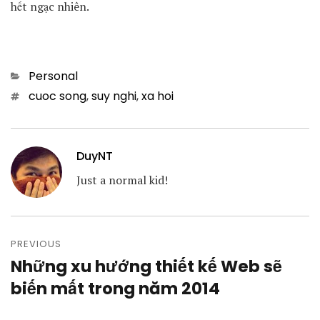
hết ngạc nhiên.
Categories
Personal
Tags
cuoc song
,
suy nghi
,
xa hoi
DuyNT
Just a normal kid!
Post
navigation
PREVIOUS
Những xu hướng thiết kế Web sẽ
Previous
post:
biến mất trong năm 2014