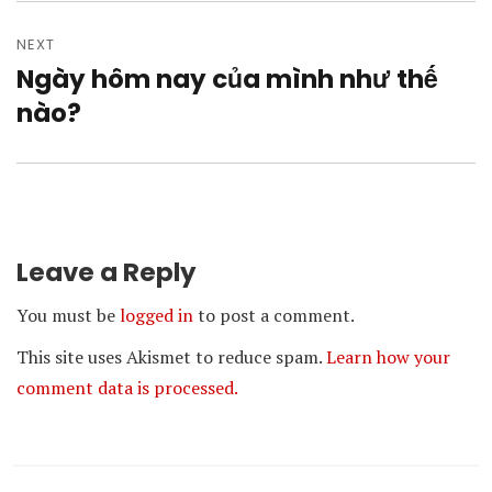
NEXT
Ngày hôm nay của mình như thế
Next
post:
nào?
Leave a Reply
You must be
logged in
to post a comment.
This site uses Akismet to reduce spam.
Learn how your
comment data is processed.