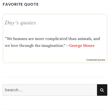
FAVORITE QUOTE
Duy's quotes
“We humans are more complicated than animals, and
we love through the imagination.” —
George Moore
Goodreads Quotes
SE
Search
for: