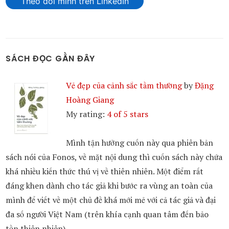
Theo dõi mình trên LinkedIn
SÁCH ĐỌC GẦN ĐÂY
Vẻ đẹp của cảnh sắc tầm thường
by
Đặng
Hoàng Giang
My rating:
4 of 5 stars
Mình tận hưởng cuốn này qua phiên bản
sách nói của Fonos, về mặt nội dung thì cuốn sách này chứa
khá nhiều kiến thức thú vị về thiên nhiên. Một điểm rất
đáng khen dành cho tác giả khi bước ra vùng an toàn của
mình để viết về một chủ đề khá mới mẻ với cả tác giả và đại
đa số người Việt Nam (trên khía cạnh quan tâm đến bảo
tồn thiên nhiên).