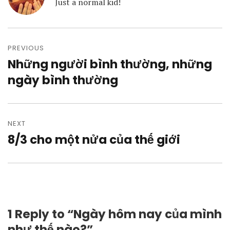
Just a normal kid!
Post
navigation
PREVIOUS
Những người bình thường, những
Previous
post:
ngày bình thường
NEXT
8/3 cho một nửa của thế giới
Next
post:
1 Reply to “Ngày hôm nay của mình
như thế nào?”