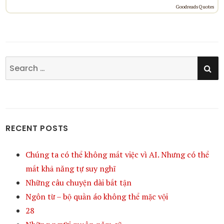
Goodreads Quotes
SE
Search
for:
RECENT POSTS
Chúng ta có thể không mất việc vì AI. Nhưng có thể
mất khả năng tự suy nghĩ
Những câu chuyện dài bất tận
Ngôn từ – bộ quần áo không thể mặc vội
28