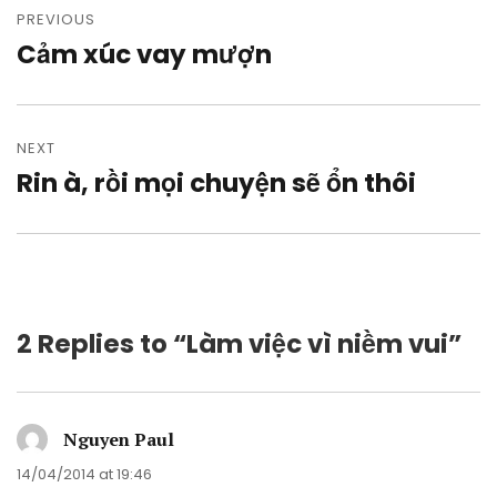
navigation
PREVIOUS
Cảm xúc vay mượn
Previous
post:
NEXT
Rin à, rồi mọi chuyện sẽ ổn thôi
Next
post:
2 Replies to “Làm việc vì niềm vui”
Nguyen Paul
says:
14/04/2014 at 19:46