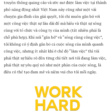
truyền thông quảng cáo và ước mơ được làm việc tại thành
phố năng động nhất Việt Nam này cũng như một vài
chuyện gia đình cần giải quyết, tôi chỉ muốn gắn bó với
một công việc thật sự lâu dài để mà hiểu và thật sự sống
cùng với tổ chức và công ty của mình (tất nhiên phải là
chỗ phù hợp). Khi nói “gắn bó” và “sống cùng công việc”,
tôi không có ý định gắn bỏ cả cuộc sống của mình quanh
công việc, nhưng ít nhất khi ở chế độ “làm việc” thì tôi
phải thật sự hiểu rõ đến từng chi tiết nơi tôi đang làm việc,
phải thật sự yêu quý nó như một phần của cuộc sống, là
điều có thể tạo đam mê và niềm vui cho tôi mỗi ngày.