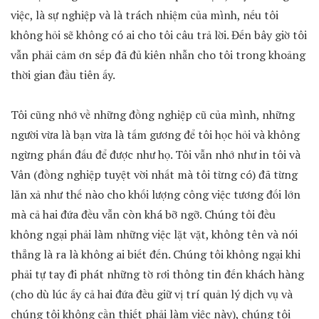
việc, là sự nghiệp và là trách nhiệm của mình, nếu tôi
không hỏi sẽ không có ai cho tôi câu trả lời. Đến bây giờ tôi
vẫn phải cảm ơn sếp đã đủ kiên nhẫn cho tôi trong khoảng
thời gian đầu tiên ấy.
Tôi cũng nhớ về những đồng nghiệp cũ của mình, những
người vừa là bạn vừa là tấm gương để tôi học hỏi và không
ngừng phấn đấu để được như họ. Tôi vẫn nhớ như in tôi và
Vân (đồng nghiệp tuyệt vời nhất mà tôi từng có) đã từng
lăn xả như thế nào cho khối lượng công việc tương đối lớn
mà cả hai đứa đều vẫn còn khá bỡ ngỡ. Chúng tôi đều
không ngại phải làm những việc lặt vặt, không tên và nói
thẳng là ra là không ai biết đến. Chúng tôi không ngại khi
phải tự tay đi phát những tờ rơi thông tin đến khách hàng
(cho dù lúc ấy cả hai đứa đều giữ vị trí quản lý dịch vụ và
chúng tôi không cần thiết phải làm việc này), chúng tôi