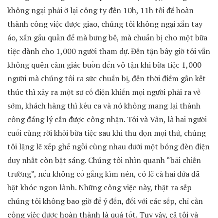
không ngại phải ở lại công ty đến 10h, 11h tối để hoàn
thành công việc được giao, chúng tôi không ngại xắn tay
áo, xắn gấu quần để mà bưng bê, mà chuẩn bị cho một bữa
tiệc dành cho 1,000 người tham dự. Đến tận bây giờ tôi vẫn
không quên cảm giác buồn đến vô tận khi bữa tiệc 1,000
người mà chúng tôi ra sức chuẩn bị, đến thời điểm gần kết
thúc thì xảy ra một sự cố điện khiến mọi người phải ra về
sớm, khách hàng thì kêu ca và nó không mang lại thành
công đáng lý cần được công nhận. Tôi và Vân, là hai người
cuối cùng rời khỏi bữa tiệc sau khi thu dọn mọi thứ, chúng
tôi lặng lẽ xếp ghế ngồi cùng nhau dưới một bóng đèn điện
duy nhất còn bật sáng. Chúng tôi nhìn quanh “bãi chiến
trường”, nếu không cố gắng kìm nén, có lẽ cả hai đứa đã
bật khóc ngon lành. Những công việc này, thật ra sếp
chúng tôi không bao giờ để ý đến, đối với các sếp, chỉ cần
công việc được hoàn thành là quá tốt. Tuy vậy, cả tôi và