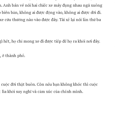
ìn. Anh bán vé nói hai chiếc xe máy đụng nhau ngã xuống
p biên bản, không ai được động vào, không ai được dời đi.
e cứu thương nào vào được đây. Tài xế lại nói lần thứ ba
ì hết, họ chỉ mong xe đi được tiếp để họ ra khỏi nơi đây.
, ở thành phố.
cuộc đời thật buồn. Còn nếu bạn không khóc thì cuộc
ắt lìa khỏi suy nghĩ và cảm xúc của chính mình.