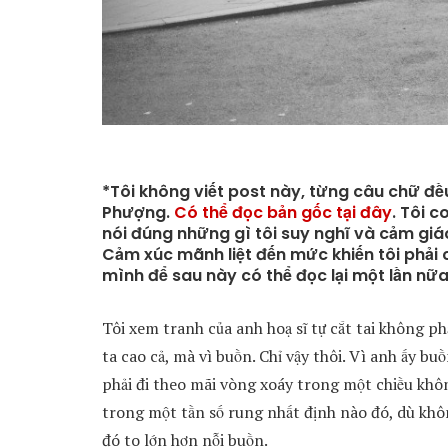
*Tôi không viết post này, từng câu chữ đ
Phượng.
Có thể đọc bản gốc tại đây
. Tôi c
nói đúng những gì tôi suy nghĩ và cảm giá
Cảm xúc mãnh liệt đến mức khiến tôi phải
mình để sau này có thể đọc lại một lần nữa
Tôi xem tranh của anh hoạ sĩ tự cắt tai không ph
ta cao cả, mà vì buồn. Chỉ vậy thôi. Vì anh ấy bu
phải đi theo mãi vòng xoáy trong một chiều khôn
trong một tần số rung nhất định nào đó, dù khôn
đó to lớn hơn nỗi buồn.