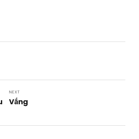
NEXT
u
Vắng
Next
post: