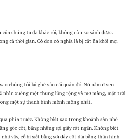
ơn của chúng ta đã khác rồi, không còn so sánh được.
g cả thời gian. Cô đơn có nghĩa là bị cắt lìa khỏi mọi
 sao chúng tôi lại ghé vào cái quán đó. Nó nằm ở ven
 sẽ nhìn xuống một thung lũng rộng và mơ màng, mặt trời
 trong một sự thanh bình mênh mông nhất.
 qua phía trước. Không biết sao trong khoảnh sân nhỏ
ững gốc cột, bằng những sợi giây rất ngắn. Không biết
 như vậy, cổ bị siết bằng sợi dây cột dài bằng thân hình