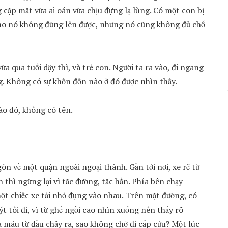
ặp mắt vừa ai oán vừa chịu đựng lạ lùng. Có một con bị
cho nó không đứng lên được, nhưng nó cũng không đủ chỗ
ừa qua tuổi dậy thì, và trẻ con. Người ta ra vào, đi ngang
. Không có sự khốn đốn nào ở đó được nhìn thấy.
ào đó, không có tên.
gòn về một quận ngoài ngoại thành. Gần tới nơi, xe rẽ từ
hì ngừng lại vì tắc đường, tắc hẳn. Phía bên chạy
một chiếc xe tải nhỏ đụng vào nhau. Trên mặt đường, có
uýt tôi đi, vì từ ghế ngồi cao nhìn xuống nên thấy rõ
a máu từ đầu chảy ra, sao không chở đi cấp cứu? Một lúc