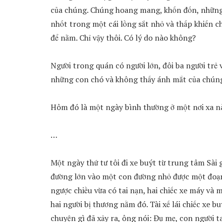
của chúng. Chúng hoang mang, khốn đốn, những c
nhốt trong một cái lồng sắt nhỏ và thấp khiến 
để nằm. Chỉ vậy thôi. Có lý do nào không?
Người trong quán có người lớn, đôi ba người trẻ v
những con chó và không thấy ánh mắt của chúng
Hôm đó là một ngày bình thường ở một nơi xa n
…
Một ngày thứ tư tôi đi xe buýt từ trung tâm Sài 
đường lớn vào một con đường nhỏ được một đoạn t
ngược chiều vừa có tai nạn, hai chiếc xe máy và 
hai người bị thương nằm đó. Tài xế lái chiếc xe b
chuyện gì đã xảy ra, ông nói: Đụ mẹ, con người t