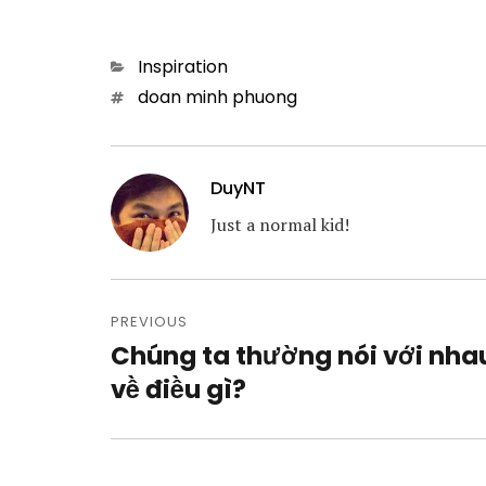
Categories
Inspiration
Tags
doan minh phuong
DuyNT
Just a normal kid!
Post
navigation
PREVIOUS
Chúng ta thường nói với nha
Previous
post:
về điều gì?