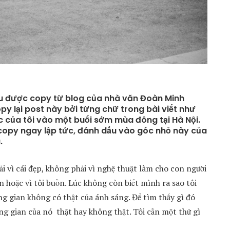
ều được copy từ blog của nhà văn Đoàn Minh
opy lại post này bởi từng chữ trong bài viết như
c của tôi vào một buổi sớm mùa đông tại Hà Nội.
 copy ngay lập tức, đánh dấu vào góc nhỏ này của
.
ải vì cái đẹp, không phải vì nghệ thuật làm cho con người
ồn hoặc vì tôi buồn. Lúc không còn biết mình ra sao tôi
g gian không có thật của ánh sáng. Để tìm thấy gì đó
g gian của nó thật hay không thật. Tôi cần một thứ gì