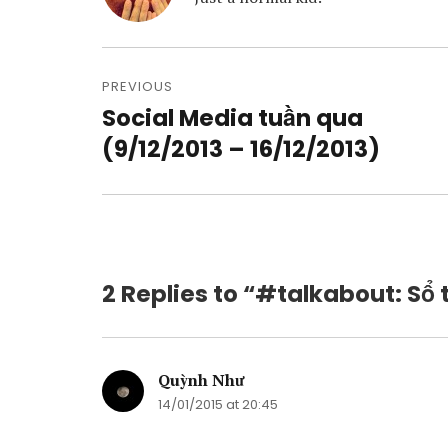
Post
navigation
PREVIOUS
Social Media tuần qua
Previous
post:
(9/12/2013 – 16/12/2013)
2 Replies to “#talkabout: Sổ 
Quỳnh Như
says:
14/01/2015 at 20:45