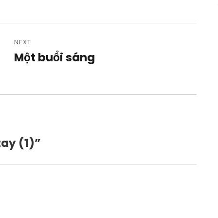
NEXT
Một buổi sáng
Next
post:
tay (1)”