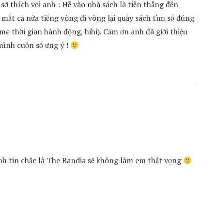
sở thích với anh : Hễ vào nhà sách là tiến thẳng đến
 mất cả nửa tiếng vòng đi vòng lại quầy sách tìm sổ đúng
me thời gian hành động, hihi). Cảm ơn anh đã giới thiệu
mình cuốn sổ ưng ý !
 Anh tin chắc là The Bandia sẽ không làm em thất vọng