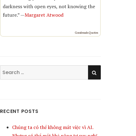
darkness with open eyes, not knowing the
future.” —
Margaret Atwood
Goodreads Quotes
SEARCH
Search
for:
RECENT POSTS
Chúng ta có thể không mất việc vì AI.
Nhưng có thể mất khả năng tự suy nghĩ