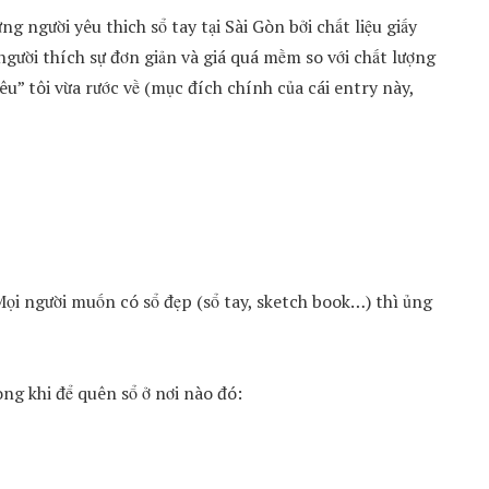
g người yêu thich sổ tay tại Sài Gòn bởi chất liệu giấy
 người thích sự đơn giản và giá quá mềm so với chất lượng
êu” tôi vừa rước về (mục đích chính của cái entry này,
ọi người muốn có sổ đẹp (sổ tay, sketch book…) thì ủng
òng khi để quên sổ ở nơi nào đó: