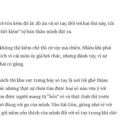
ơi tốn kém đó là: đồ ăn và sổ tay. Đối với hai thứ này, tôi
tiết kiệm” tự bản thân mình đặt ra.
 không thể kiềm chế thì cứ vậy mà chiến. Nhiều khi phải
ch vì cái món ấy giá hơi chác, nhưng đành vậy, vì sự
hải cố gắng.
 sách thì khu vực trưng bày sổ tay là nơi tôi ghé thăm
c nhưng thật sự chưa tìm được loại sổ nào vừa ý với
 được người mang từ “bển” về và thật tình thì trước
ổ đúng với gu của mình. Vào Sài Gòn, giống như về với
 gởi niềm yêu thích của mình đối với sổ tay trong khi chờ