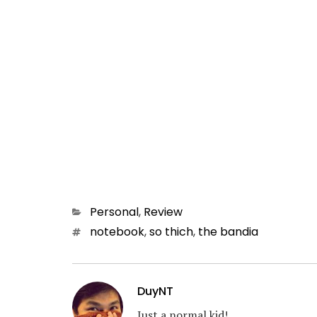
Categories
Personal
,
Review
Tags
notebook
,
so thich
,
the bandia
DuyNT
Just a normal kid!