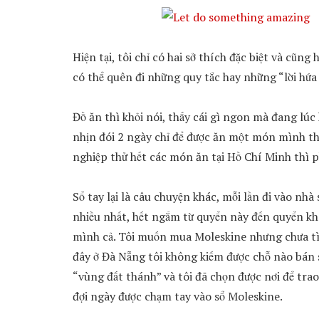
Hiện tại, tôi chỉ có hai sở thích đặc biệt và cũng h
có thể quên đi những quy tắc hay những “lời hứa 
Đồ ăn thì khỏi nói, thấy cái gì ngon mà đang lúc
nhịn đói 2 ngày chỉ để được ăn một món mình thí
nghiệp thử hết các món ăn tại Hồ Chí Minh thì p
Sổ tay lại là câu chuyện khác, mỗi lần đi vào nhà
nhiều nhất, hết ngắm từ quyển này đến quyển khá
mình cả. Tôi muốn mua Moleskine nhưng chưa tìm
đây ở Đà Nẵng tôi không kiếm được chỗ nào bán s
“vùng đất thánh” và tôi đã chọn được nơi để trao
đợi ngày được chạm tay vào sổ Moleskine.