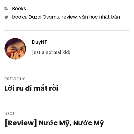
Categories
Books
Tags
books
,
Dazai Osamu
,
review
,
văn học nhật bản
DuyNT
Just a normal kid!
Post
navigation
PREVIOUS
Lời ru đi mất rồi
Previous
post:
NEXT
[Review] Nước Mỹ, Nước Mỹ
Next
post: