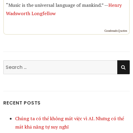
“Music is the universal language of mankind.” —
Henry
Wadsworth Longfellow
Goodreads Quotes
SE
Search
for:
RECENT POSTS
Chúng ta có thể không mất việc vì AI. Nhưng có thể
mất khả năng tự suy nghĩ