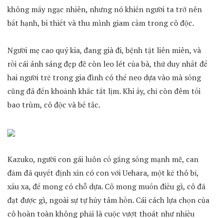
không mấy ngạc nhiên, nhưng nó khiến người ta trở nên
bất hạnh, bi thiết và thu mình giam cầm trong cô độc.
Người mẹ cao quý kia, đang già đi, bệnh tật liên miên, và
rồi cái ánh sáng đẹp đẽ còn leo lét của bà, thứ duy nhất để
hai người trẻ trong gia đình có thể neo dựa vào mà sống
cũng đã đến khoảnh khắc tắt lịm. Khi ấy, chỉ còn đêm tối
bao trùm, cô độc và bế tắc.
Kazuko, người con gái luôn cố gắng sống mạnh mẽ, can
đảm đã quyết định xin có con với Uehara, một kẻ thô bỉ,
xấu xa, để mong có chỗ dựa. Cô mong muốn điều gì, cô đã
đạt được gì, ngoài sự tự hủy tâm hồn. Cái cách lựa chọn của
cô hoàn toàn không phải là cuộc vượt thoát như nhiều