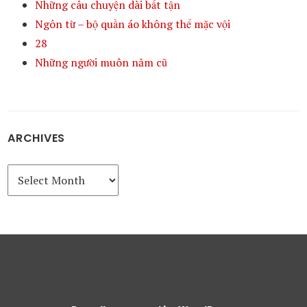
Những câu chuyện dài bất tận
Ngôn từ – bộ quần áo không thể mặc vội
28
Những người muôn năm cũ
ARCHIVES
Archives