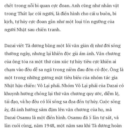
chết trong nỗi bi quan cực đoan. Anh cũng như nhân vật
trong Thất lạc cõi người, là điển hình cho cái u buồn, bi
kịch, tự hủy cực đoan gần như một loại tín ngưỡng của
người Nhật sau chiến tranh.
Dazai viết Tà dương bằng một lối văn giản dị như đời sống
thường ngày, nhưng lại khiến độc giả ám ảnh. Văn chương
của ông tỏa ra một thứ cảm xúc tự hủy tiêu cực khiến ai
chạm vào đều dễ sa ngã trong niềm đau đớn cô độc. Ông là
một trong những gương mặt tiêu biểu của nhóm tác gia
Nhật hậu chiến: Vô Lại phái. Nhóm Vô Lại phái của Dazai có
khuynh hướng chống lại thứ văn chương quy ước, diễm lệ,
tải đạo, và họ đều có lối sống sa đọa đến tự hủy. Cuộc sống
ấy, đã ảnh hưởng sâm đậm lên văn chương của họ, mà
Dazai Osamu là một điển hình. Osamu đã 5 lần tự sát, và
lần cuối cùng, năm 1948, một năm sau khi Tà dương hoàn