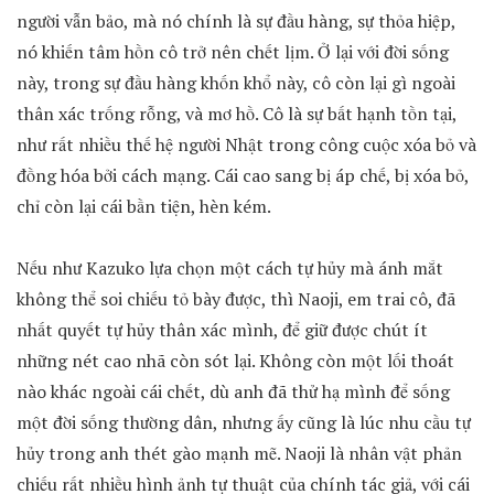
người vẫn bảo, mà nó chính là sự đầu hàng, sự thỏa hiệp,
nó khiến tâm hồn cô trở nên chết lịm. Ở lại với đời sống
này, trong sự đầu hàng khốn khổ này, cô còn lại gì ngoài
thân xác trống rỗng, và mơ hồ. Cô là sự bất hạnh tồn tại,
như rất nhiều thế hệ người Nhật trong công cuộc xóa bỏ và
đồng hóa bởi cách mạng. Cái cao sang bị áp chế, bị xóa bỏ,
chỉ còn lại cái bần tiện, hèn kém.
Nếu như Kazuko lựa chọn một cách tự hủy mà ánh mắt
không thể soi chiếu tỏ bày được, thì Naoji, em trai cô, đã
nhất quyết tự hủy thân xác mình, để giữ được chút ít
những nét cao nhã còn sót lại. Không còn một lối thoát
nào khác ngoài cái chết, dù anh đã thử hạ mình để sống
một đời sống thường dân, nhưng ấy cũng là lúc nhu cầu tự
hủy trong anh thét gào mạnh mẽ. Naoji là nhân vật phản
chiếu rất nhiều hình ảnh tự thuật của chính tác giả, với cái