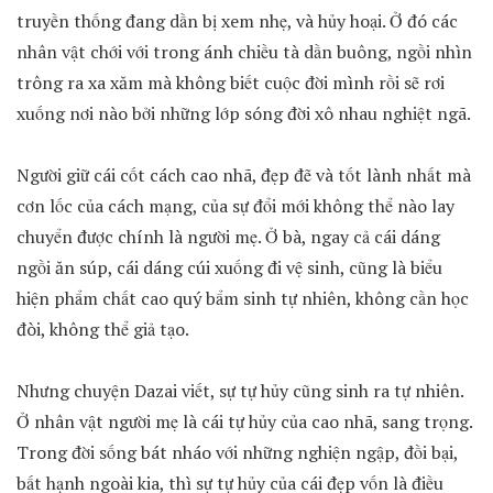
truyền thống đang dần bị xem nhẹ, và hủy hoại. Ở đó các
nhân vật chới với trong ánh chiều tà dần buông, ngồi nhìn
trông ra xa xăm mà không biết cuộc đời mình rồi sẽ rơi
xuống nơi nào bởi những lớp sóng đời xô nhau nghiệt ngã.
Người giữ cái cốt cách cao nhã, đẹp đẽ và tốt lành nhất mà
cơn lốc của cách mạng, của sự đổi mới không thể nào lay
chuyển được chính là người mẹ. Ở bà, ngay cả cái dáng
ngồi ăn súp, cái dáng cúi xuống đi vệ sinh, cũng là biểu
hiện phẩm chất cao quý bẩm sinh tự nhiên, không cần học
đòi, không thể giả tạo.
Nhưng chuyện Dazai viết, sự tự hủy cũng sinh ra tự nhiên.
Ở nhân vật người mẹ là cái tự hủy của cao nhã, sang trọng.
Trong đời sống bát nháo với những nghiện ngập, đồi bại,
bất hạnh ngoài kia, thì sự tự hủy của cái đẹp vốn là điều