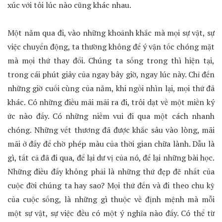
xúc với tôi lúc nào cũng khác nhau.
Một năm qua đi, vào những khoảnh khắc mà mọi sự vật, sự
việc chuyển động, ta thường không để ý vận tốc chóng mặt
mà mọi thứ thay đổi. Chúng ta sống trong thì hiện tại,
trong cái phút giây của ngay bây giờ, ngay lúc này. Chỉ đến
những giờ cuối cùng của năm, khi ngồi nhìn lại, mọi thứ đã
khác. Có những điều mãi mãi ra đi, trôi dạt về một miền ký
ức nào đấy. Có những niềm vui đi qua một cách nhanh
chóng. Những vết thương đã được khắc sâu vào lòng, mãi
mãi ở đấy để chờ phép màu của thời gian chữa lành. Dẫu là
gì, tất cả đã đi qua, để lại dư vị của nó, để lại những bài học.
Những điều đấy không phải là những thứ đẹp đẽ nhất của
cuộc đời chúng ta hay sao? Mọi thứ đến và đi theo chu kỳ
của cuộc sống, là những gì thuộc về định mệnh mà mỗi
một sự vật, sự việc đều có một ý nghĩa nào đấy. Có thể từ