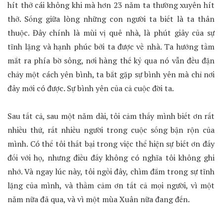
hít thở cái không khi mà hơn 23 năm ta thường xuyên hít
thở. Sống giữa lòng những con người ta biết là ta thân
thuộc. Đây chính là mùi vị quê nhà, là phút giây của sự
tĩnh lặng và hạnh phúc bởi ta được về nhà. Ta hướng tầm
mắt ra phía bờ sông, nơi hàng thế kỷ qua nó vẫn đều đặn
chảy một cách yên bình, ta bắt gặp sự bình yên mà chỉ nơi
đây mới có được. Sự bình yên của cả cuộc đời ta.
Sau tất cả, sau một năm dài, tôi cảm thấy mình biết ơn rất
nhiều thứ, rất nhiều người trong cuộc sống bận rộn của
mình. Có thể tôi thất bại trong việc thể hiện sự biết ơn đấy
đối với họ, nhưng điều đấy không có nghĩa tôi không ghi
nhớ. Và ngay lúc này, tôi ngồi đây, chìm đắm trong sự tĩnh
lặng của mình, và thầm cảm ơn tất cả mọi người, vì một
năm nữa đã qua, và vì một mùa Xuân nữa đang đến.