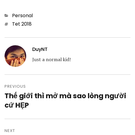
Categories
Personal
Tags
Tet 2018
DuyNT
Just a normal kid!
Post
navigation
PREVIOUS
Thế giới thì mở mà sao lòng người
Previous
post:
cứ HẸP
NEXT