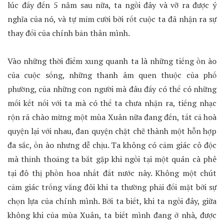
lúc đấy đến 5 năm sau nữa, ta ngồi đây và vỡ ra được ý
nghĩa của nó, và tự mỉm cười bởi rốt cuộc ta đã nhận ra sự
thay đổi của chính bản thân mình.
Vào những thời điểm xung quanh ta là những tiếng ồn ào
của cuộc sống, những thanh âm quen thuộc của phố
phường, của những con người mà đâu đấy có thể có những
mối kết nối với ta mà có thể ta chưa nhận ra, tiếng nhạc
rộn rã chào mừng một mùa Xuân nữa đang đến, tất cả hoà
quyện lại với nhau, đan quyện chặt chẽ thành một hỗn hợp
đa sắc, ồn ào nhưng dễ chịu. Ta không có cảm giác cô độc
mà thỉnh thoảng ta bắt gặp khi ngồi tại một quán cà phê
tại đô thị phồn hoa nhất đất nước này. Không một chút
cảm giác trống vắng đôi khi ta thường phải đối mặt bởi sự
chọn lựa của chính mình. Bởi ta biết, khi ta ngồi đây, giữa
không khi của mùa Xuân, ta biết mình đang ở nhà, được