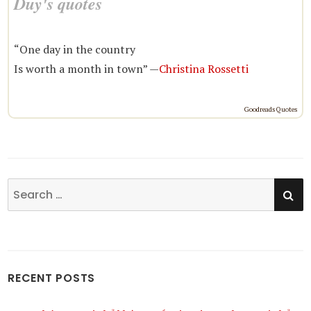
Duy's quotes
“One day in the country
Is worth a month in town” —
Christina Rossetti
Goodreads Quotes
SE
Search
for:
RECENT POSTS