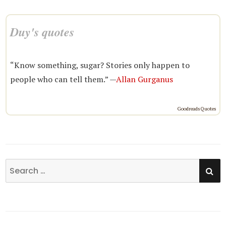
Duy's quotes
“Know something, sugar? Stories only happen to
people who can tell them.” —
Allan Gurganus
Goodreads Quotes
SE
Search
for: