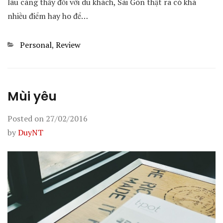
lâu càng thấy đối với du khách, Sài Gòn thật ra có khá
nhiều điểm hay ho để…
Categories
Personal
,
Review
Mùi yêu
Posted on
27/02/2016
by
DuyNT