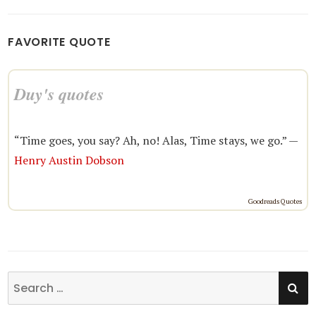
FAVORITE QUOTE
Duy's quotes
“Time goes, you say? Ah, no! Alas, Time stays, we go.” —
Henry Austin Dobson
Goodreads Quotes
SE
Search
for: